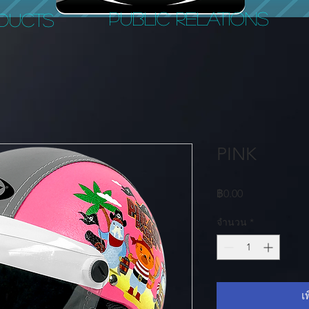
PUBLIC RELATIONS
DUCTS
PINK
ราคา
฿0.00
จำนวน
*
เ