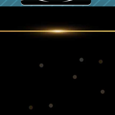
ัท วิริยะพลาสติค 
VIRIYAPLASTIC CO.,LTD.
7 ซอยเทียนทะเล 20 ถนน บางขุนเทียน-ช
วงแสมดำ เขตบางขุนเทียน กรุงเทพฯ 10