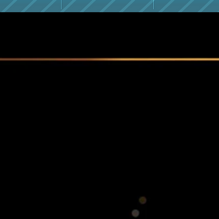
บริษ
สนง.ใหญ่ 9
แข