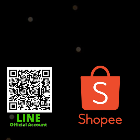
2-416451,15 TAX ID : 0105535006