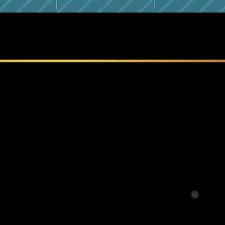
จำกัด
ายทะเล
150