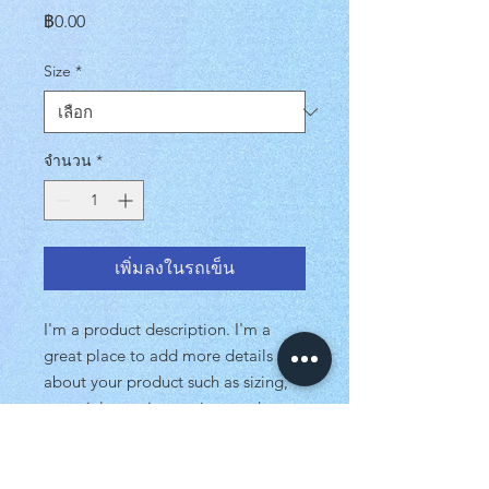
ราคา
฿0.00
Size
*
จำนวน
*
เพิ่มลงในรถเข็น
I'm a product description. I'm a
great place to add more details
about your product such as sizing,
material, care instructions and
cleaning instructions.