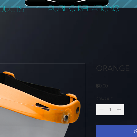
PUBLIC RELATIONS
DUCTS
ORANGE
ราคา
฿0.00
จำนวน
*
เ